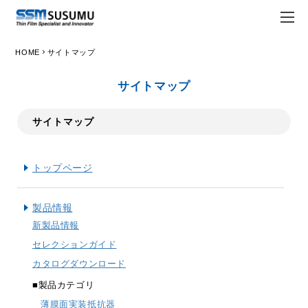
chevron_right
HOME
サイトマップ
JPN
ENG
サイトマップ
trending_flat
トップページ
サイトマップ
trending_flat
会社情報
trending_flat
Susumuについて
トップページ
trending_flat
経営理念
製品情報
trending_flat
会社概要
新製品情報
セレクションガイド
trending_flat
Susumuの強み
カタログダウンロード
trending_flat
拠点一覧
■製品カテゴリ
薄膜面実装抵抗器
trending_flat
ホワイト企業認定