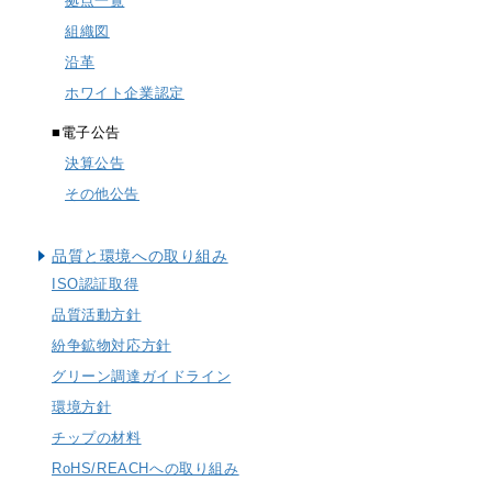
拠点一覧
trending_flat
組織図
SUSUMUの福利厚生
沿革
trending_flat
SUSUMUの人事育成制度
ホワイト企業認定
trending_flat
採用担当者からのメッセージ
■電子公告
決算公告
trending_flat
新卒採用
その他公告
trending_flat
キャリア採用
品質と環境への取り組み
trending_flat
エントリー
ISO認証取得
trending_flat
品質活動方針
よくある質問
紛争鉱物対応方針
グリーン調達ガイドライン
× 閉じる
環境方針
チップの材料
RoHS/REACHへの取り組み