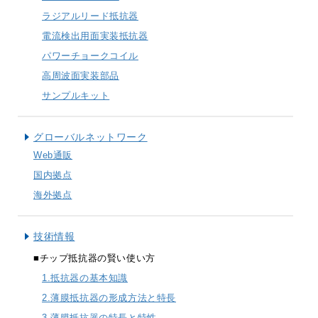
ラジアルリード抵抗器
trending_flat
決算公告
電流検出用面実装抵抗器
パワーチョークコイル
trending_flat
その他公告
高周波面実装部品
trending_flat
技術情報
サンプルキット
trending_flat
チップ抵抗器の賢い使い方
グローバルネットワーク
Web通販
trending_flat
高周波チップ部品の賢い使い方
国内拠点
trending_flat
アプリケーション例
海外拠点
trending_flat
製品技術レポート
技術情報
trending_flat
テクニカルFAQ
■チップ抵抗器の賢い使い方
1.抵抗器の基本知識
trending_flat
製品情報
2.薄膜抵抗器の形成方法と特長
trending_flat
シリーズ検索
3.薄膜抵抗器の特長と特性