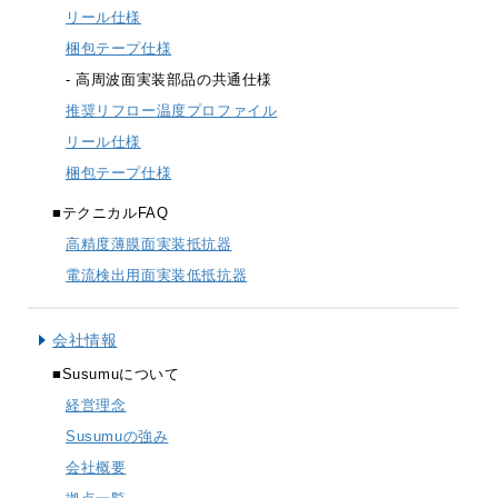
リール仕様
trending_flat
環境方針
梱包テープ仕様
- 高周波面実装部品の共通仕様
trending_flat
当社のチップの材料
推奨リフロー温度プロファイル
trending_flat
RoHS/REACHへの取り組み
リール仕様
梱包テープ仕様
trending_flat
鉛フリー品と有鉛品区分
■テクニカルFAQ
trending_flat
サステナビリティ
高精度薄膜面実装抵抗器
電流検出用面実装低抵抗器
trending_flat
CSR
trending_flat
SDGs
会社情報
■Susumuについて
trending_flat
採用情報
経営理念
trending_flat
暮らしを支えるSUSUMUの薄膜
Susumuの強み
会社概要
trending_flat
すぐにわかるSUSUMU