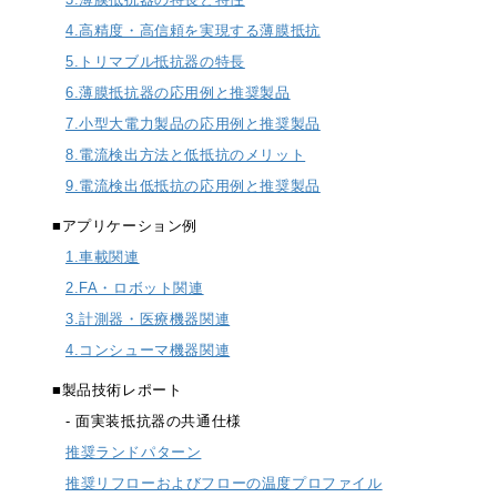
4.高精度・高信頼を実現する薄膜抵抗
trending_flat
製品検索
5.トリマブル抵抗器の特長
6.薄膜抵抗器の応用例と推奨製品
trending_flat
ネットワーク
7.小型大電力製品の応用例と推奨製品
trending_flat
国内拠点
8.電流検出方法と低抵抗のメリット
9.電流検出低抵抗の応用例と推奨製品
trending_flat
海外拠点
■アプリケーション例
trending_flat
Web通販
1.車載関連
2.FA・ロボット関連
trending_flat
品質と環境
3.計測器・医療機器関連
trending_flat
ISO取得認証
4.コンシューマ機器関連
trending_flat
■製品技術レポート
品質方針
- 面実装抵抗器の共通仕様
trending_flat
紛争鉱物対応方針
推奨ランドパターン
推奨リフローおよびフローの温度プロファイル
trending_flat
グリーン調達ガイドライン