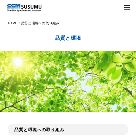
chevron_right
HOME
品質と環境への取り組み
JPN
ENG
品質と環境
trending_flat
トップページ
trending_flat
会社情報
trending_flat
Susumuについて
trending_flat
経営理念
trending_flat
会社概要
trending_flat
Susumuの強み
trending_flat
拠点一覧
品質と環境への取り組み
trending_flat
ホワイト企業認定