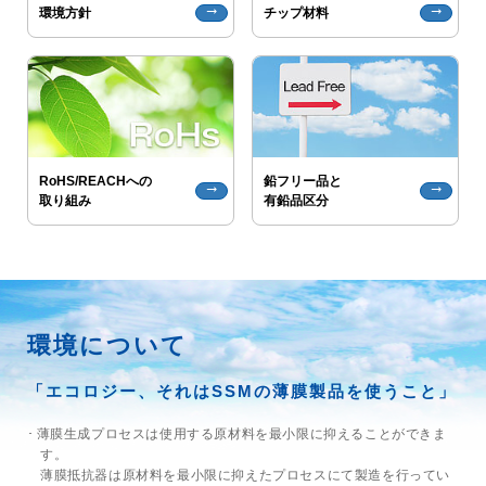
trending_flat
trending_flat
環境方針
チップ材料
trending_flat
製品検索
trending_flat
ネットワーク
trending_flat
国内拠点
RoHS/REACHへの
鉛フリー品と
trending_flat
海外拠点
trending_flat
trending_flat
取り組み
有鉛品区分
trending_flat
Web通販
trending_flat
品質と環境
trending_flat
ISO取得認証
環境について
trending_flat
品質方針
「エコロジー、それはSSMの薄膜製品を使うこと」
trending_flat
紛争鉱物対応方針
薄膜生成プロセスは使用する原材料を最小限に抑えることができま
す。
trending_flat
薄膜抵抗器は原材料を最小限に抑えたプロセスにて製造を行ってい
グリーン調達ガイドライン