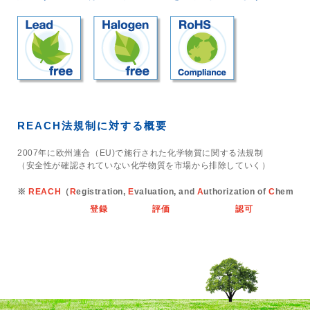
trending_flat
SUSUMUの福利厚生
trending_flat
SUSUMUの人事育成制度
trending_flat
採用担当者からのメッセージ
trending_flat
新卒採用
REACH法規制に対する概要
trending_flat
キャリア採用
2007年に欧州連合（EU)で施行された化学物質に関する法規制
（安全性が確認されていない化学物質を市場から排除していく）
trending_flat
エントリー
※
REACH
（
R
egistration,
E
valuation, and
A
uthorization of
C
hemic
trending_flat
よくある質問
登録
評価
認可
化
× 閉じる