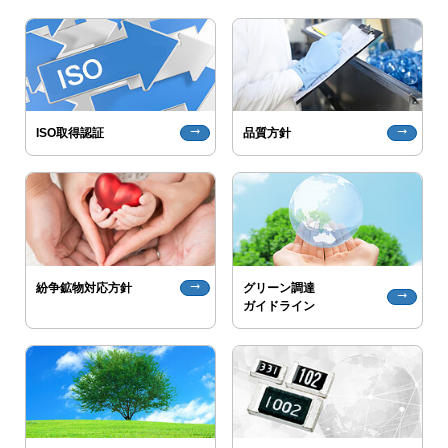
trending_flat
決算公告
trending_flat
その他公告
trending_flat
trending_flat
trending_flat
技術情報
ISO取得認証
品質方針
trending_flat
チップ抵抗器の賢い使い方
trending_flat
高周波チップ部品の賢い使い方
trending_flat
アプリケーション例
trending_flat
紛争鉱物対応方針
グリーン調達
trending_flat
trending_flat
ガイドライン
製品技術レポート
trending_flat
テクニカルFAQ
trending_flat
製品情報
trending_flat
シリーズ検索