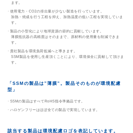
ます。
trending_flat
環境方針
使用電力・CO2の排出量が少ない製造を行っています。
加熱・焼成を行う工程を抑え、加熱温度の低い工程を実現していま
trending_flat
す。
当社のチップの材料
製品の小型化により地球資源の節約に貢献しています。
trending_flat
RoHS/REACHへの取り組み
薄膜抵抗器の高精度はそのままで、原材料の使用量を削減できま
す。
trending_flat
鉛フリー品と有鉛品区分
貴社製品を環境負荷低減へと導きます。
SSM製品を使用し生産頂くことにより、環境保全に貢献して頂けま
す。
trending_flat
サステナビリティ
trending_flat
CSR
「SSMの製品は”薄膜”。製品そのものが環境配慮
trending_flat
SDGs
型」
SSMの製品はすべてRoHS指令準拠品です。
trending_flat
採用情報
ハロゲンフリーはほぼ全ての製品で実現しています。
trending_flat
暮らしを支えるSUSUMUの薄膜
trending_flat
すぐにわかるSUSUMU
該当する製品は環境配慮ロゴを表記しています。