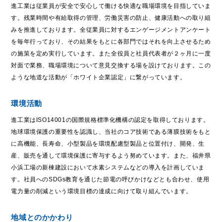
進工業は従業員が安全で安心して働ける快適な職場環境を目指していま
trending_flat
環境方針
す。残業時間や有給取得の管理、労働災害の防止、健康活動への取り組
みを推進しております。全従業員に対するエンゲージメントアンケート
trending_flat
当社のチップの材料
を毎年行っており、その結果をもとに各部門ではそれを向上させるため
の施策を定め実行しています。また全役員と社員代表者が２ヶ月に一度
trending_flat
RoHS/REACHへの取り組み
対面で業務、職場環境について意見交換する場を設けております。この
ような地道な活動が「ホワイト企業認定」に繋がっています。
trending_flat
鉛フリー品と有鉛品区分
環境活動
trending_flat
サステナビリティ
進工業はISO14001の国際規格標準化機構の認定を取得しております。
trending_flat
CSR
地球環境保護の重要性を認識し、当社のコア技術である薄膜技術をもと
に高機能、長寿命、小型製品を環境配慮型製品と位置付け、開発、生
trending_flat
SDGs
産、販売を通して環境保護に寄与するよう努めています。また、福井県
小浜工場の新棟建設において水素システムなどの導入を計画していま
trending_flat
採用情報
す。社員へのSDGs教育を通じた節電の呼びかけなどとも合わせ、使用
電力量の削減という環境目標の達成に向けて取り組んでいます。
trending_flat
暮らしを支えるSUSUMUの薄膜
trending_flat
すぐにわかるSUSUMU
地域とのかかわり