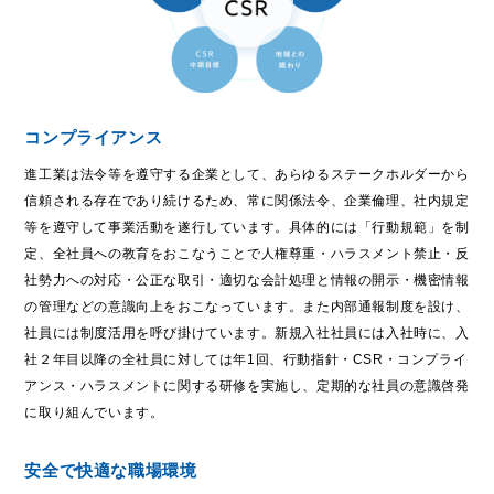
trending_flat
製品検索
trending_flat
ネットワーク
コンプライアンス
trending_flat
国内拠点
進工業は法令等を遵守する企業として、あらゆるステークホルダーから
trending_flat
海外拠点
信頼される存在であり続けるため、常に関係法令、企業倫理、社内規定
等を遵守して事業活動を遂行しています。具体的には「行動規範」を制
trending_flat
Web通販
定、全社員への教育をおこなうことで人権尊重・ハラスメント禁止・反
社勢力への対応・公正な取引・適切な会計処理と情報の開示・機密情報
trending_flat
品質と環境
の管理などの意識向上をおこなっています。また内部通報制度を設け、
社員には制度活用を呼び掛けています。新規入社社員には入社時に、入
trending_flat
ISO取得認証
社２年目以降の全社員に対しては年1回、行動指針・CSR・コンプライ
アンス・ハラスメントに関する研修を実施し、定期的な社員の意識啓発
trending_flat
品質方針
に取り組んでいます。
trending_flat
紛争鉱物対応方針
安全で快適な職場環境
trending_flat
グリーン調達ガイドライン