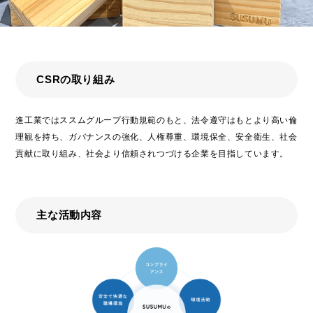
trending_flat
決算公告
trending_flat
その他公告
CSRの取り組み
trending_flat
技術情報
進工業ではススムグループ行動規範のもと、法令遵守はもとより高い倫
trending_flat
チップ抵抗器の賢い使い方
理観を持ち、ガバナンスの強化、人権尊重、環境保全、安全衛生、社会
trending_flat
高周波チップ部品の賢い使い方
貢献に取り組み、社会より信頼されつづける企業を目指しています。
trending_flat
アプリケーション例
trending_flat
製品技術レポート
主な活動内容
trending_flat
テクニカルFAQ
trending_flat
製品情報
trending_flat
シリーズ検索