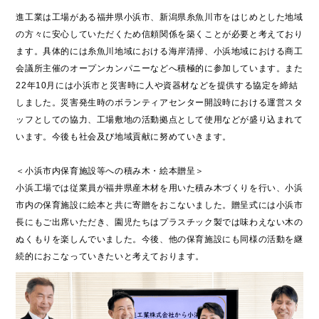
進工業は工場がある福井県小浜市、新潟県糸魚川市をはじめとした地域
trending_flat
SUSUMUの福利厚生
の方々に安心していただくため信頼関係を築くことが必要と考えており
trending_flat
ます。具体的には糸魚川地域における海岸清掃、小浜地域における商工
SUSUMUの人事育成制度
会議所主催のオープンカンパニーなどへ積極的に参加しています。また
trending_flat
採用担当者からのメッセージ
22年10月には小浜市と災害時に人や資器材などを提供する協定を締結
しました。災害発生時のボランティアセンター開設時における運営スタ
trending_flat
新卒採用
ッフとしての協力、工場敷地の活動拠点として使用などが盛り込まれて
います。今後も社会及び地域貢献に努めていきます。
trending_flat
キャリア採用
＜小浜市内保育施設等への積み木・絵本贈呈＞
trending_flat
エントリー
小浜工場では従業員が福井県産木材を用いた積み木づくりを行い、小浜
trending_flat
よくある質問
市内の保育施設に絵本と共に寄贈をおこないました。贈呈式には小浜市
長にもご出席いただき、園児たちはプラスチック製では味わえない木の
ぬくもりを楽しんでいました。今後、他の保育施設にも同様の活動を継
× 閉じる
続的におこなっていきたいと考えております。