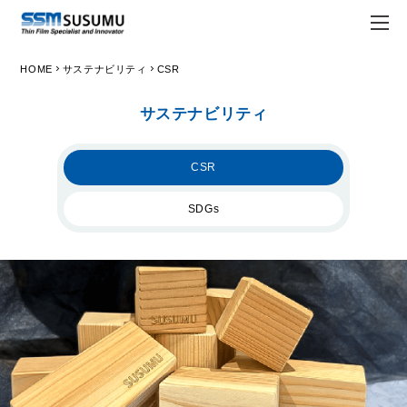
chevron_right
chevron_right
HOME
サステナビリティ
CSR
JPN
ENG
サステナビリティ
trending_flat
トップページ
CSR
trending_flat
会社情報
trending_flat
SDGs
Susumuについて
trending_flat
経営理念
trending_flat
会社概要
trending_flat
Susumuの強み
trending_flat
拠点一覧
trending_flat
ホワイト企業認定