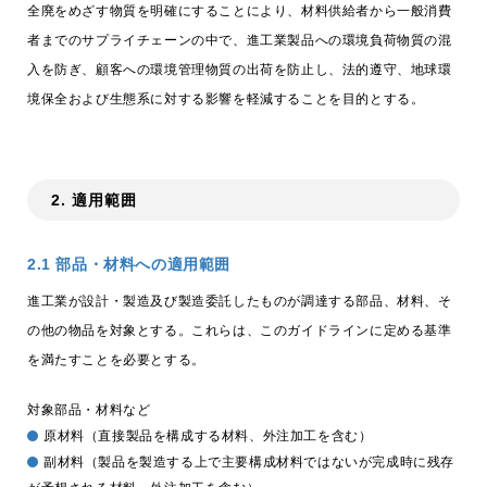
全廃をめざす物質を明確にすることにより、材料供給者から一般消費
者までのサプライチェーンの中で、進工業製品への環境負荷物質の混
trending_flat
決算公告
入を防ぎ、顧客への環境管理物質の出荷を防止し、法的遵守、地球環
trending_flat
その他公告
境保全および生態系に対する影響を軽減することを目的とする。
trending_flat
技術情報
trending_flat
チップ抵抗器の賢い使い方
2. 適用範囲
trending_flat
高周波チップ部品の賢い使い方
2.1 部品・材料への適用範囲
trending_flat
アプリケーション例
進工業が設計・製造及び製造委託したものが調達する部品、材料、そ
の他の物品を対象とする。これらは、このガイドラインに定める基準
trending_flat
製品技術レポート
を満たすことを必要とする。
trending_flat
テクニカルFAQ
対象部品・材料など
trending_flat
製品情報
原材料（直接製品を構成する材料、外注加工を含む）
副材料（製品を製造する上で主要構成材料ではないが完成時に残存
trending_flat
シリーズ検索