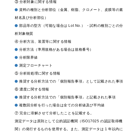
③ 分析対象に関する情報
資料の種別と分析部位（金属、樹脂、クロメート、皮膜等の素
材名及び分析部位）
部品等の型方（可能な場合は Lot No.） ・試料の種別ごとの分
析対象物質
④ 分析方法、装置等に関する情報
分析方法（準用規格がある場合は規格番号）
分析限界値
測定フローチャート
⑤ 分析前処理に関する情報
推奨する分析方法での「個別報告事項」として記載された事項
⑥ 濃度に関する情報
推奨する分析方法での「個別報告事項」と記載された事項
複数回分析を行った場合は全ての分析値及び平均値
⑦ 完全に溶解させて分析したことを記載する。
測定データは原則として公的認証機関（ISO17025 の認証取得機
関）の発行するものを使用する。また、測定データは 1 年以内に