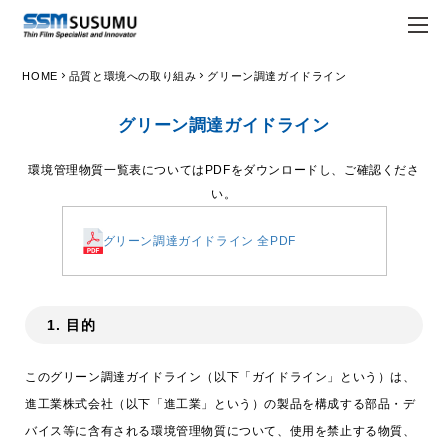
chevron_right
chevron_right
HOME
品質と環境への取り組み
グリーン調達ガイドライン
JPN
ENG
グリーン調達ガイドライン
trending_flat
トップページ
環境管理物質一覧表についてはPDFをダウンロードし、ご確認くださ
trending_flat
会社情報
い。
trending_flat
Susumuについて
グリーン調達ガイドライン 全PDF
trending_flat
経営理念
trending_flat
会社概要
1. 目的
trending_flat
Susumuの強み
このグリーン調達ガイドライン（以下「ガイドライン」という）は、
trending_flat
拠点一覧
進工業株式会社（以下「進工業」という）の製品を構成する部品・デ
バイス等に含有される環境管理物質について、使用を禁止する物質、
trending_flat
ホワイト企業認定