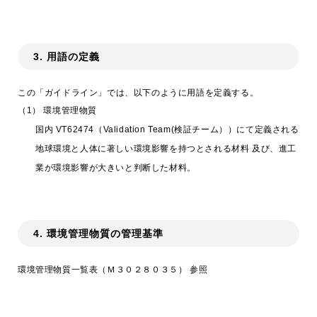
trending_flat
環境方針
trending_flat
当社のチップの材料
3. 用語の定義
trending_flat
RoHS/REACHへの取り組み
この「ガイドライン」では、以下のように用語を定義する。
（1）
環境管理物質
trending_flat
鉛フリー品と有鉛品区分
国内 VT62474（Validation Team(検証チーム））にて定義される
地球環境と人体に著しい環境影響を持つとされる材料 及び、進工
trending_flat
サステナビリティ
業が環境影響が大きいと判断した材料。
trending_flat
CSR
trending_flat
SDGs
4. 環境管理物質の管理基準
trending_flat
採用情報
環境管理物質一覧表（Ｍ３０２８０３５） 参照
trending_flat
暮らしを支えるSUSUMUの薄膜
trending_flat
すぐにわかるSUSUMU