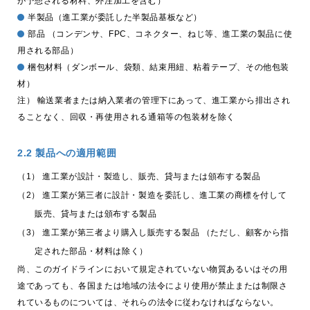
が予想される材料、外注加工を含む）
半製品（進工業が委託した半製品基板など）
trending_flat
製品検索
部品 （コンデンサ、FPC、コネクター、ねじ等、進工業の製品に使
用される部品）
trending_flat
ネットワーク
梱包材料（ダンボール、袋類、結束用紐、粘着テープ、その他包装
材）
trending_flat
国内拠点
注） 輸送業者または納入業者の管理下にあって、進工業から排出され
ることなく、回収・再使用される通箱等の包装材を除く
trending_flat
海外拠点
trending_flat
Web通販
2.2 製品への適用範囲
（1）
進工業が設計・製造し、販売、貸与または頒布する製品
trending_flat
品質と環境
（2）
進工業が第三者に設計・製造を委託し、進工業の商標を付して
trending_flat
ISO取得認証
販売、貸与または頒布する製品
（3）
進工業が第三者より購入し販売する製品 （ただし、顧客から指
trending_flat
品質方針
定された部品・材料は除く）
尚、このガイドラインにおいて規定されていない物質あるいはその用
trending_flat
紛争鉱物対応方針
途であっても、各国または地域の法令により使用が禁止または制限さ
trending_flat
れているものについては、それらの法令に従わなければならない。
グリーン調達ガイドライン