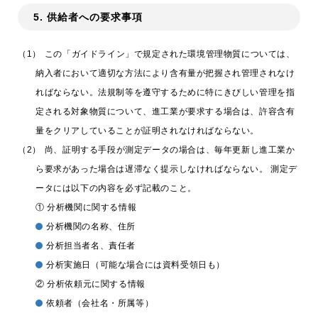
5. 供給者への要求事項
trending_flat
SUSUMUの福利厚生
trending_flat
SUSUMUの人事育成制度
（1）
この「ガイドライン」で規定された環境管理物質については、
納入者において適切な方法により含有量が把握され管理されなけ
trending_flat
採用担当者からのメッセージ
ればならない。法規制等を遵守するために特にきびしい管理を指
trending_flat
定される対象物質について、進工業が要求する場合は、許容含有
新卒採用
量をクリアしていることが証明されなければならない。
trending_flat
キャリア採用
（2）
尚、証明する手段が測定データの場合は、毎年更新し進工業か
ら要求があった場合は遅滞なく提示しなければならない。 測定デ
trending_flat
エントリー
ータには以下の内容を必ず記載のこと。
trending_flat
よくある質問
① 分析機関に関する情報
分析機関の名称、住所
分析担当者名、責任者
× 閉じる
分析実施日（可能な場合には資料受領日も）
② 分析依頼元に関する情報
依頼者（会社名・所属等）