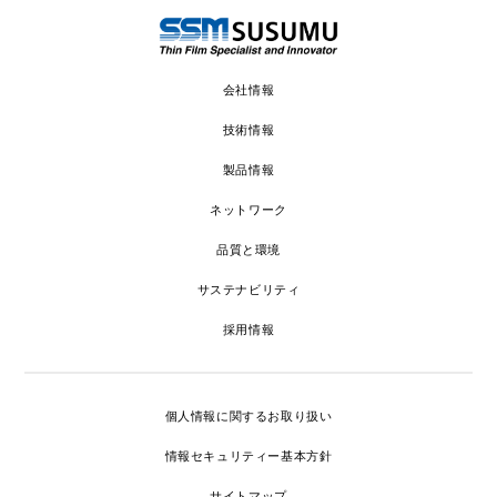
trending_flat
SUSUMUの福利厚生
trending_flat
SUSUMUの人事育成制度
会社情報
trending_flat
採用担当者からのメッセージ
技術情報
製品情報
trending_flat
新卒採用
ネットワーク
trending_flat
キャリア採用
品質と環境
trending_flat
エントリー
サステナビリティ
trending_flat
よくある質問
採用情報
× 閉じる
個人情報に関するお取り扱い
情報セキュリティー基本方針
サイトマップ