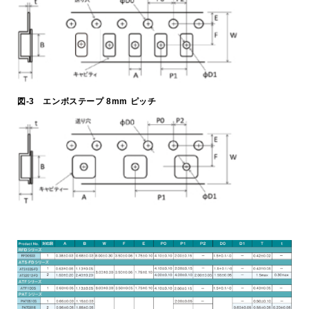
trending_flat
決算公告
trending_flat
その他公告
trending_flat
技術情報
図-3 エンボステープ 8mm ピッチ
trending_flat
チップ抵抗器の賢い使い方
trending_flat
高周波チップ部品の賢い使い方
trending_flat
アプリケーション例
trending_flat
製品技術レポート
trending_flat
テクニカルFAQ
trending_flat
製品情報
trending_flat
シリーズ検索