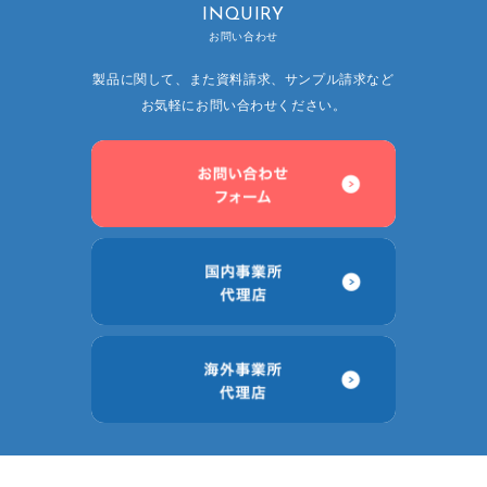
INQUIRY
trending_flat
環境方針
お問い合わせ
製品に関して、また資料請求、サンプル請求など
trending_flat
当社のチップの材料
お気軽にお問い合わせください。
trending_flat
RoHS/REACHへの取り組み
trending_flat
鉛フリー品と有鉛品区分
trending_flat
サステナビリティ
trending_flat
CSR
trending_flat
SDGs
trending_flat
採用情報
trending_flat
暮らしを支えるSUSUMUの薄膜
trending_flat
すぐにわかるSUSUMU