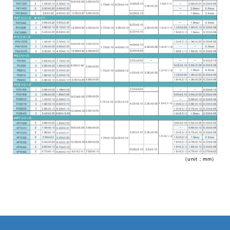
trending_flat
製品検索
trending_flat
ネットワーク
trending_flat
国内拠点
trending_flat
海外拠点
trending_flat
Web通販
trending_flat
品質と環境
trending_flat
ISO取得認証
（unit：mm）
trending_flat
品質方針
trending_flat
紛争鉱物対応方針
trending_flat
グリーン調達ガイドライン