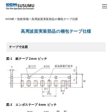
chevron_right
chevron_right
HOME
技術情報
高周波面実装部品の梱包テープ仕様
JPN
ENG
高周波面実装部品の梱包テープ仕様
trending_flat
トップページ
trending_flat
会社情報
テープ寸法図
trending_flat
Susumuについて
図-1 紙テープ 2mm ピッチ
trending_flat
経営理念
trending_flat
会社概要
trending_flat
Susumuの強み
trending_flat
拠点一覧
図-2 エンボステープ 4mm ピッチ
trending_flat
ホワイト企業認定