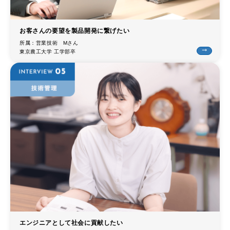
trending_flat
SUSUMUの福利厚生
お客さんの要望を製品開発に繋げたい
trending_flat
SUSUMUの人事育成制度
所属：営業技術 Mさん
trending_flat
東京農工大学 工学部卒
trending_flat
採用担当者からのメッセージ
trending_flat
新卒採用
trending_flat
キャリア採用
trending_flat
エントリー
trending_flat
よくある質問
× 閉じる
エンジニアとして社会に貢献したい