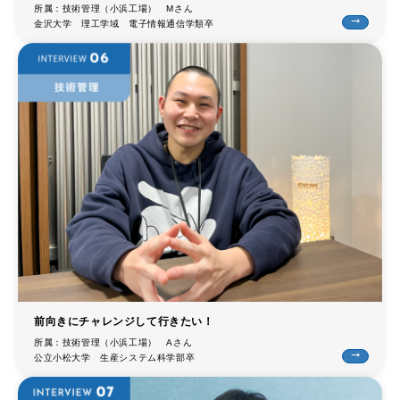
所属：技術管理（小浜工場） Mさん
trending_flat
金沢大学 理工学域 電子情報通信学類卒
前向きにチャレンジして行きたい！
所属：技術管理（小浜工場） Aさん
trending_flat
公立小松大学 生産システム科学部卒