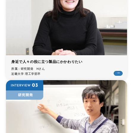
trending_flat
製品検索
trending_flat
ネットワーク
trending_flat
国内拠点
trending_flat
海外拠点
身近で人々の役に立つ製品にかかわりたい
trending_flat
Web通販
所属：研究開発 Hさん
trending_flat
近畿大学 理工学部卒
trending_flat
品質と環境
trending_flat
ISO取得認証
trending_flat
品質方針
trending_flat
紛争鉱物対応方針
trending_flat
グリーン調達ガイドライン