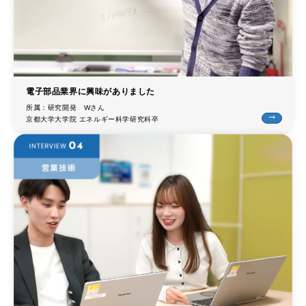
trending_flat
環境方針
trending_flat
当社のチップの材料
trending_flat
RoHS/REACHへの取り組み
電子部品業界に興味がありました
所属：研究開発 Wさん
trending_flat
鉛フリー品と有鉛品区分
trending_flat
京都大学大学院 エネルギー科学研究科卒
trending_flat
サステナビリティ
trending_flat
CSR
trending_flat
SDGs
trending_flat
採用情報
trending_flat
暮らしを支えるSUSUMUの薄膜
trending_flat
すぐにわかるSUSUMU