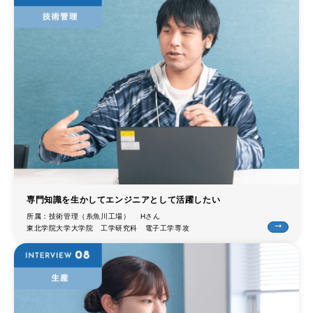
専門知識を生かしてエンジニアとして活躍したい
所属：技術管理（糸魚川工場） Hさん
trending_flat
東北学院大学大学院 工学研究科 電子工学専攻