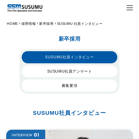
chevron_right
chevron_right
chevron_right
HOME
採用情報
新卒採用
SUSUMU 社員インタビュー
JPN
ENG
新卒採用
trending_flat
トップページ
SUSUMU社員インタビュー
trending_flat
会社情報
trending_flat
SUSUMU社員アンケート
Susumuについて
trending_flat
経営理念
募集要項
trending_flat
会社概要
trending_flat
Susumuの強み
SUSUMU社員インタビュー
trending_flat
拠点一覧
trending_flat
ホワイト企業認定