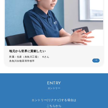
地元から世界に貢献したい
所属：生産（糸魚川工場） Kさん
trending_flat
糸魚川白嶺高等学校卒
ENTRY
エントリー
エントリー(リクナビ)する場合は
こちらから