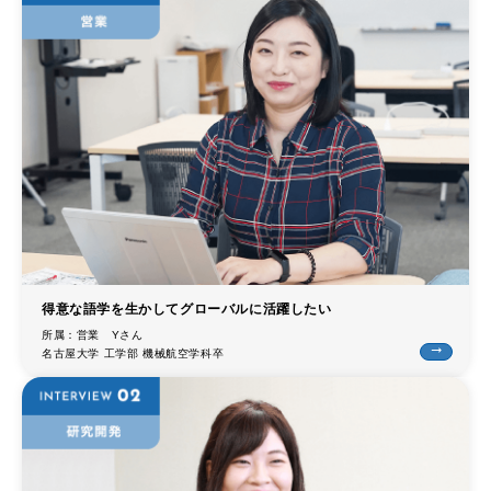
trending_flat
決算公告
trending_flat
その他公告
trending_flat
技術情報
trending_flat
チップ抵抗器の賢い使い方
trending_flat
高周波チップ部品の賢い使い方
trending_flat
アプリケーション例
得意な語学を生かしてグローバルに活躍したい
trending_flat
製品技術レポート
所属：営業 Yさん
trending_flat
名古屋大学 工学部 機械航空学科卒
trending_flat
テクニカルFAQ
trending_flat
製品情報
trending_flat
シリーズ検索